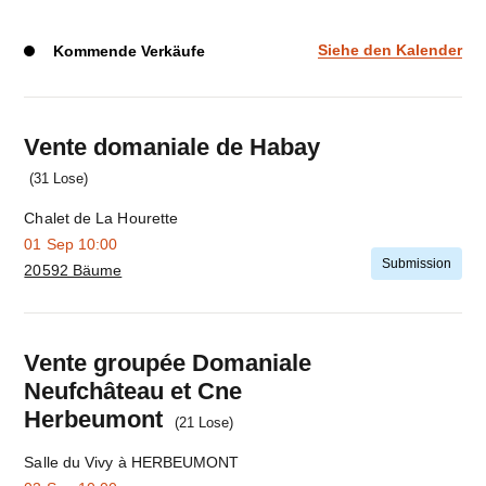
Siehe den Kalender
Kommende Verkäufe
Mach
weiter
Vente domaniale de Habay
(31 Lose)
Chalet de La Hourette
01 Sep
10:00
Submission
20592 Bäume
Mach
weiter
Vente groupée Domaniale
Neufchâteau et Cne
Herbeumont
(21 Lose)
Salle du Vivy à HERBEUMONT