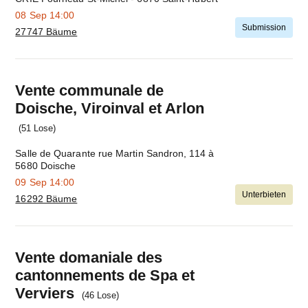
08 Sep
14:00
Submission
27747 Bäume
Mach
weiter
Vente communale de
Doische, Viroinval et Arlon
(51 Lose)
Salle de Quarante rue Martin Sandron, 114 à
5680 Doische
09 Sep
14:00
Unterbieten
16292 Bäume
Mach
weiter
Vente domaniale des
cantonnements de Spa et
Verviers
(46 Lose)