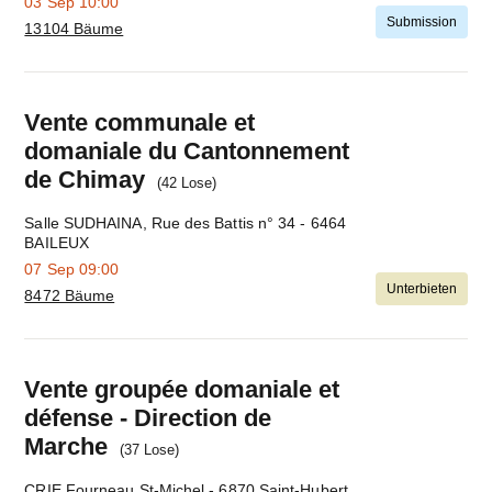
03 Sep
10:00
Submission
13104 Bäume
Mach
weiter
Vente communale et
domaniale du Cantonnement
de Chimay
(42 Lose)
Salle SUDHAINA, Rue des Battis n° 34 - 6464
BAILEUX
07 Sep
09:00
Unterbieten
8472 Bäume
Mach
weiter
Vente groupée domaniale et
défense - Direction de
Marche
(37 Lose)
CRIE Fourneau St-Michel - 6870 Saint-Hubert