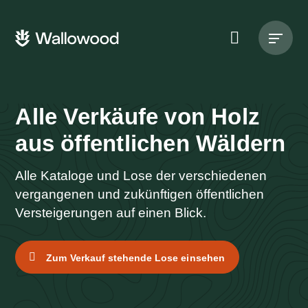
Zum
Zur
Seiteninhalt
Hauptnavigation
Hauptnavigation
springen
springen
Suche
auf
der
Website
Wallowood
Alle Verkäufe von Holz
-
aus öffentlichen Wäldern
Alle Kataloge und Lose der verschiedenen
vergangenen und zukünftigen öffentlichen
Versteigerungen auf einen Blick.
Zum Verkauf stehende Lose einsehen