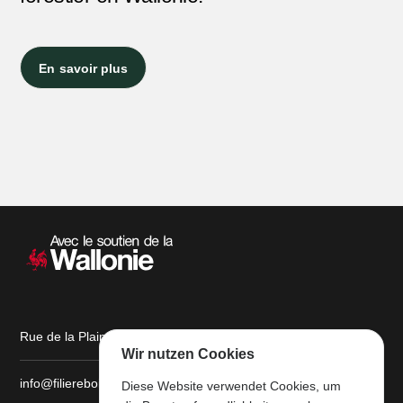
En savoir plus
Sekundärnavigation
Rue de la Plaine, 9 6900 Marche-en-Famenne
Wir nutzen Cookies
info@filiereboiswallonie.be
Diese Website verwendet Cookies, um