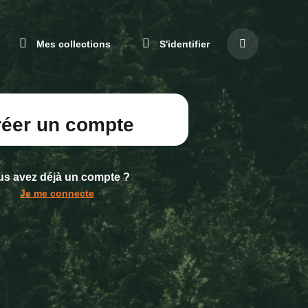
r
Mes collections
S'identifier
NGER
Rechercher
GUE
UELLEMENT:
sur
ÇAIS)
le
site
réer un compte
us avez déjà un compte ?
Je me connecte