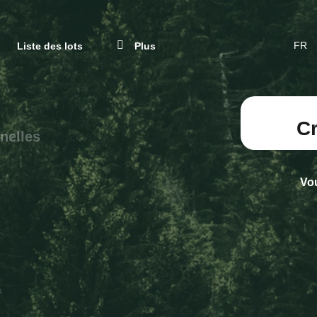
Ferme
Liste des lots
Plus
CHA
DE
LAN
(ACT
FRAN
C
nelles
Vo
n