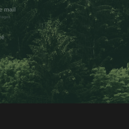
e mail
ntages
éé