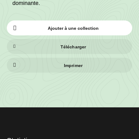
dominante.
Ajouter à une collection
Télécharger
Imprimer
Informations
sur
le
lot