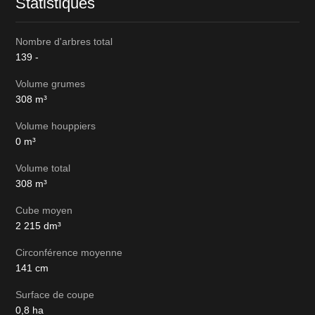
Statistiques
Nombre d'arbres total
139
-
Volume grumes
308
m³
Volume houppiers
0
m³
Volume total
308
m³
Cube moyen
2 215
dm³
Circonférence moyenne
141
cm
Surface de coupe
0,8
ha