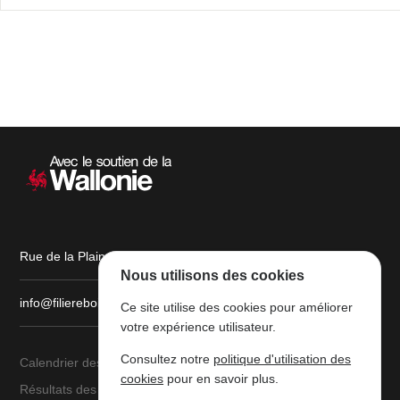
Navigation
secondaire
Rue de la Plaine, 9 6900 Marche-en-Famenne
Nous utilisons des cookies
info@filiereboiswallonie.be
Ce site utilise des cookies pour améliorer
votre expérience utilisateur.
Consultez notre
politique d'utilisation des
Calendrier des ventes
À propos
cookies
pour en savoir plus.
Résultats des ventes
Parc à grumes