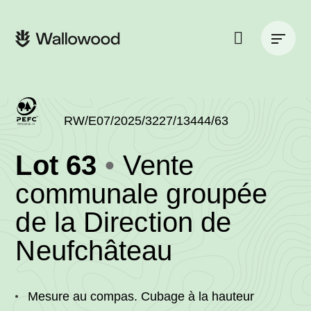
Passer
Passer
au
à
Navigation
contenu
la
principale
de
navigation
la
principale
page
Rechercher
sur
le
site
RW/E07/2025/3227/13444/63
(RW/E07/2025/32
Lot 63
Vente
-
communale groupée
de la Direction de
•
Neufchâteau
Wallowoo
Mesure au compas. Cubage à la hauteur