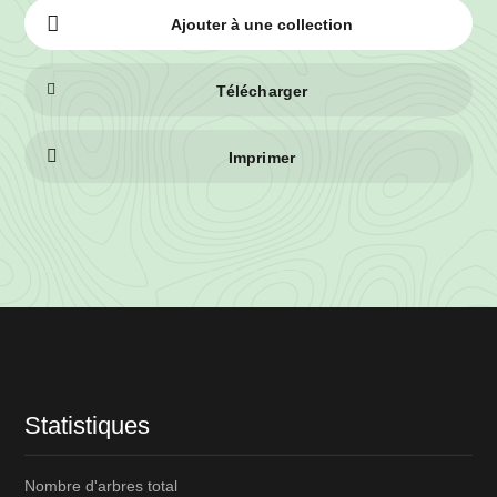
Ajouter à une collection
Télécharger
Imprimer
Informations
sur
le
lot
Statistiques
Nombre d'arbres total