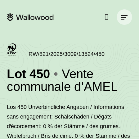
Passer
Passer
au
à
Navigation
contenu
la
principale
de
navigation
la
principale
page
Rechercher
sur
le
site
RW/821/2025/3009/13524/450
(RW/821/2025/3
Lot 450
Vente
-
•
communale d'AMEL
Wal
Los 450 Unverbindliche Angaben / Informations
sans engagement: Schälschäden / Dégats
d'écorcement: 0 % der Stämme / des grumes.
Wipfelbruch / Bris de cime: 0 % der Stämme / des