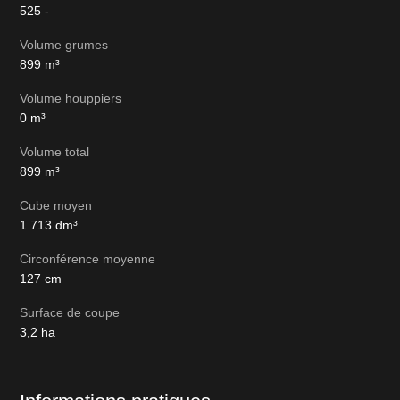
525
-
Volume grumes
899
m³
Volume houppiers
0
m³
Volume total
899
m³
Cube moyen
1 713
dm³
Circonférence moyenne
127
cm
Surface de coupe
3,2
ha