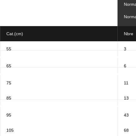
Norma
Norma
Cat.(cm)
Nbre
55
3
65
6
75
11
85
13
95
43
105
68