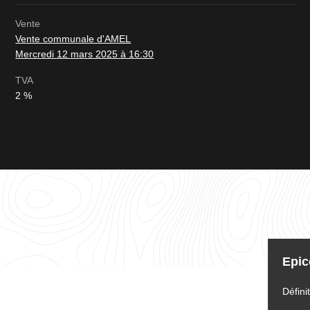
Vente
Vente communale d'AMEL
Mercredi 12 mars 2025 à 16:30
TVA
2 %
Tableau
d'informations
Epic
pour
le
lot
Défini