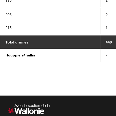
195
2
205
2
215
1
Total grumes
440
Houppiers/Taillis
-
Navigation
secondaire