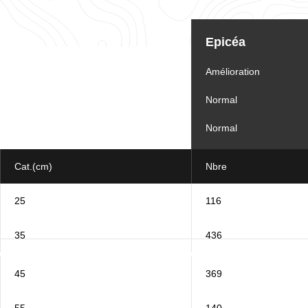
Tableau
d'informations
Epicéa
pour
le
lot
Amélioration
Normal
Normal
Cat.(cm)
Nbre
25
116
35
436
45
369
55
140