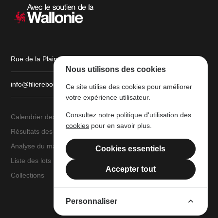
Rue de la Plaine, 9 6900 Marche-en-Famenne
Nous utilisons des cookies
info@filiereboiswallonie.be
Ce site utilise des cookies pour améliorer
votre expérience utilisateur.
Consultez notre
politique d'utilisation des
Calendrier des ventes
À propos
cookies
pour en savoir plus.
Résultats des ventes
Parc à grumes
Analyse du marché
Ressources légales
Cookies essentiels
Liste des lots
Mentions légales
Accepter tout
Collections
Filière Bois Wallonie
Personnaliser