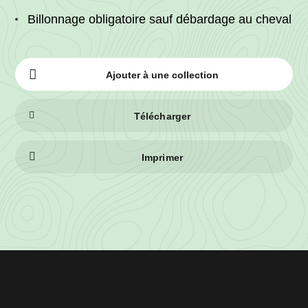
Billonnage obligatoire sauf débardage au cheval
Ajouter à une collection
Télécharger
Imprimer
Informations
sur
le
lot