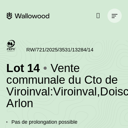
Passer
Passer
au
à
Navigation
contenu
la
principale
de
navigation
la
principale
page
Rechercher
sur
le
site
RW/721/2025/3531/13284/14
(RW/721/2025/35
Lot 14
Vente
-
communale du Cto de
Viroinval:Viroinval,Dois
•
Arlon
Wallowood
Pas de prolongation possible