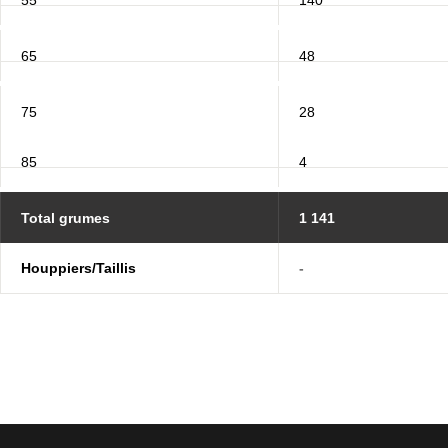
65
48
75
28
85
4
Total grumes
1 141
Houppiers/Taillis
-
Navigation
secondaire