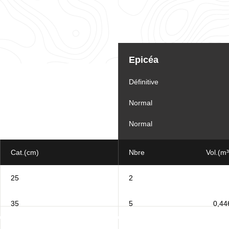
Tableau
d'informations
Epicéa
pour
le
lot
Définitive
Normal
Normal
Cat.(cm)
Nbre
Vol.(m³
25
2
35
5
0,44