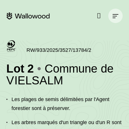
Passer
Passer
au
à
Navigation
contenu
la
principale
de
navigation
la
principale
page
Rechercher
sur
le
site
RW/933/2025/3527/13784/2
(RW/933/2025/352
Lot 2
Commune de
-
•
VIELSALM
Wallowood
Les plages de semis délimitées par l'Agent
forestier sont à préserver.
Les arbres marqués d'un triangle ou d'un R sont