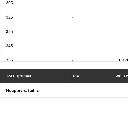
305
-
325
-
335
-
345
-
355
-
6,12
Total grumes
384
688,33
Houppiers/Taillis
-