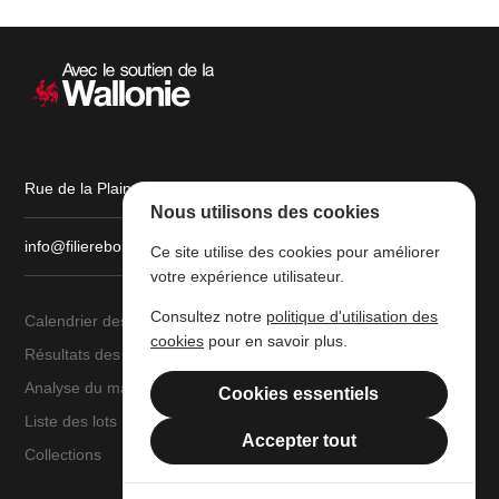
Navigation
secondaire
Rue de la Plaine, 9 6900 Marche-en-Famenne
Nous utilisons des cookies
info@filiereboiswallonie.be
Ce site utilise des cookies pour améliorer
votre expérience utilisateur.
Consultez notre
politique d'utilisation des
Calendrier des ventes
À propos
cookies
pour en savoir plus.
Résultats des ventes
Parc à grumes
Analyse du marché
Ressources légales
Cookies essentiels
Liste des lots
Mentions légales
Accepter tout
Collections
Filière Bois Wallonie