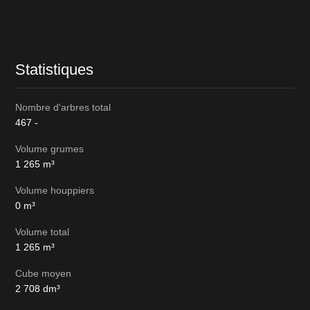
Informations
sur
le
lot
Statistiques
Nombre d'arbres total
467
-
Volume grumes
1 265
m³
Volume houppiers
0
m³
Volume total
1 265
m³
Cube moyen
2 708
dm³