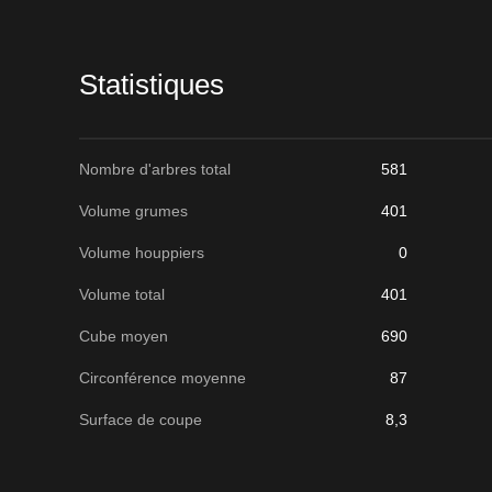
lot
Statistiques
Nombre d'arbres total
581
Volume grumes
401
Volume houppiers
0
Volume total
401
Cube moyen
690
Circonférence moyenne
87
Surface de coupe
8,3