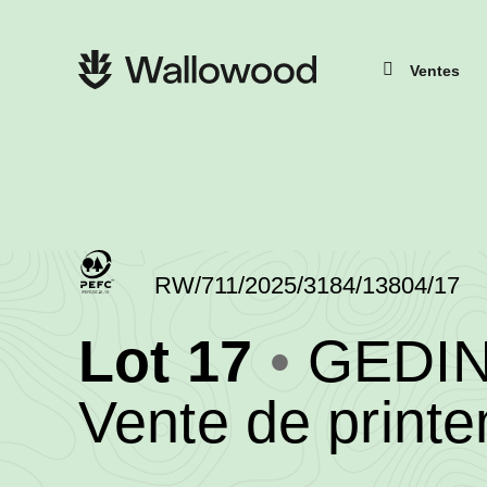
Passer
Passer
au
à
contenu
la
Navigation
de
navigation
principale
Ventes
la
principale
page
RW/711/2025/3184/13804/17
(RW/711
Lot 17
GEDIN
-
Vente de print