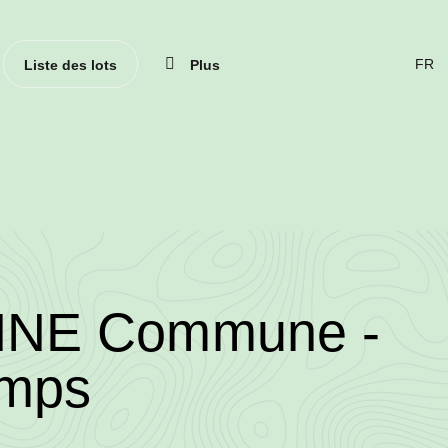
Ferme
Liste des lots
Plus
CHA
DE
LAN
(ACT
FRAN
/2025/3184/13804/
NE Commune -
•
emps
Wallowood