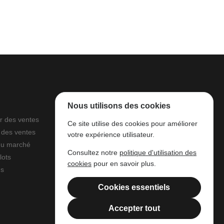
Nous utilisons des cookies
r des ventes
À propos
Ce site utilise des cookies pour améliorer
 des ventes
Parc à grumes
votre expérience utilisateur.
du marché
Ressources légales
Consultez notre
politique d'utilisation des
lots
Mentions légales
cookies
pour en savoir plus.
ns
Filière Bois Wallonie
Cookies essentiels
Accepter tout