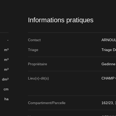
Informations pratiques
-
Contact
ARNOULD
m³
Triage
Triage D
m³
Propriétaire
Gedinne
m³
Lieu(x)-dit(s)
CHAMP 
dm³
cm
ha
Compartiment/Parcelle
162/23, 