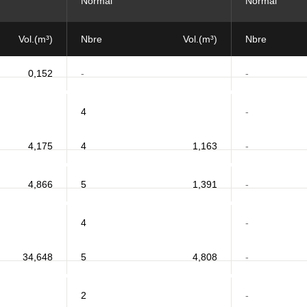
Normal
Normal
Vol.(m³)
Nbre
Vol.(m³)
Nbre
0,152
-
-
4
-
4,175
4
1,163
-
4,866
5
1,391
-
4
-
34,648
5
4,808
-
2
-