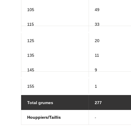
105
49
115
33
125
20
135
11
145
9
155
1
Total grumes
277
Houppiers/Taillis
-