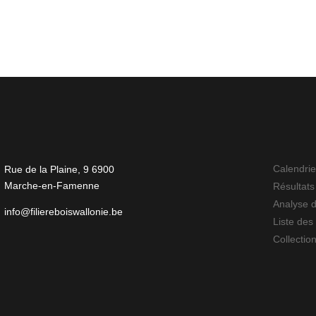
Calendrie
Rue de la Plaine, 9 6900
Marche-en-Famenne
Résultats
Analyse 
info@filiereboiswallonie.be
Liste des 
Collectio