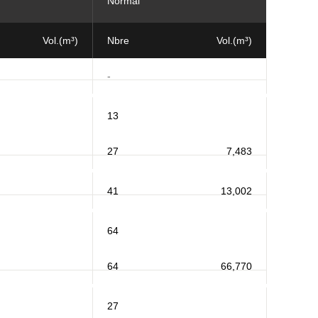
Normal
Vol.(m³)
Nbre
Vol.(m³)
-
13
27
7,483
41
13,002
64
64
66,770
27