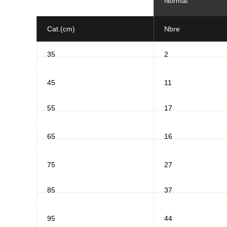
Normal
Cat.(cm)
Nbre
35
2
45
11
55
17
65
16
75
27
85
37
95
44