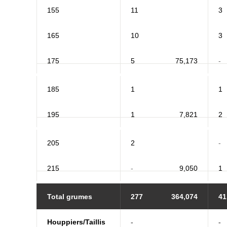
155
11
3
165
10
3
175
5
75,173
-
185
1
1
195
1
7,821
2
205
2
-
215
-
9,050
1
Total grumes
277
364,074
41
Houppiers/Taillis
-
-