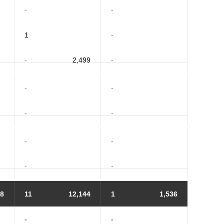
-
-
1
-
-
2,499
-
-
-
-
-
-
-
-
-
18
11
12,144
1
1,536
-
-