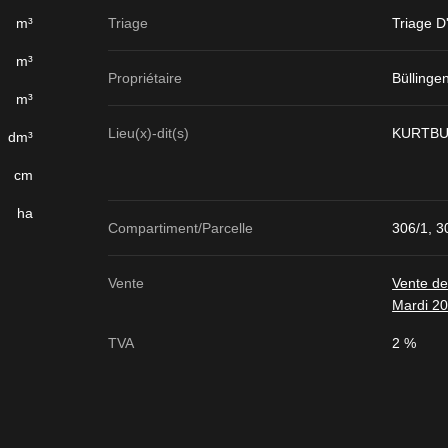
m³
Triage
Triage D
m³
Propriétaire
Bülling
m³
Lieu(x)-dit(s)
KURTB
dm³
cm
ha
Compartiment/Parcelle
306/1, 3
Vente
Vente d
Mardi 20
TVA
2 %