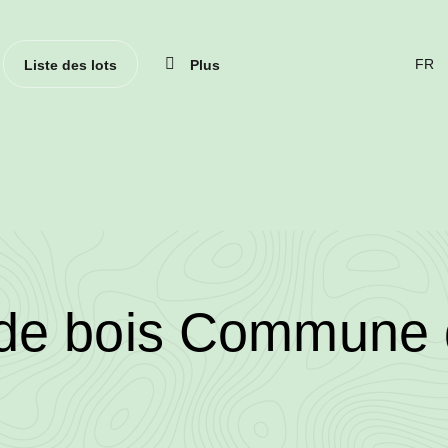
Ferme
Liste des lots
Plus
CHA
DE
LAN
(ACT
FRAN
/2025/3092/13924/
 de bois Commune
wood