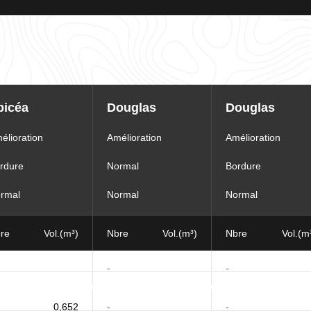
picéa
Douglas
Douglas
élioration
Amélioration
Amélioration
rdure
Normal
Bordure
rmal
Normal
Normal
re
Vol.(m³)
Nbre
Vol.(m³)
Nbre
Vol.(m
-
-
0,652
-
-