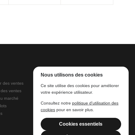
Nous utilisons des cookies
r des ventes
À propos
Ce site utilise des cookies pour améliorer
 des ventes
Parc à grumes
votre expérience utilisateur.
du marché
Ressources légales
Consultez notre
politique d'utilisation des
lots
Mentions légales
cookies
pour en savoir plus.
ns
Filière Bois Wallonie
Cookies essentiels