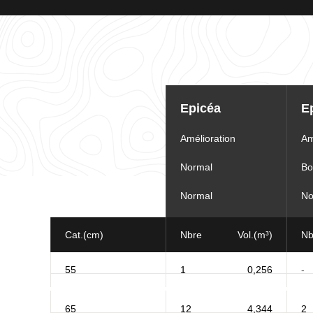
Tableau
d'informations
Epicéa
E
pour
le
lot
Amélioration
Am
Normal
Bo
Normal
No
Cat.(cm)
Nbre
Vol.(m³)
Nb
55
1
0,256
-
65
12
4,344
2