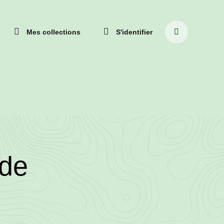
r
Mes collections
S'identifier
NGER
Rechercher
GUE
UELLEMENT:
sur
ÇAIS)
le
site
13)
 de