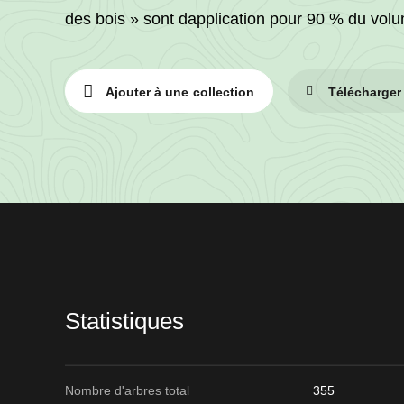
des bois » sont dapplication pour 90 % du volu
Ajouter à une collection
Télécharger
Informations
sur
le
lot
Statistiques
Nombre d'arbres total
355