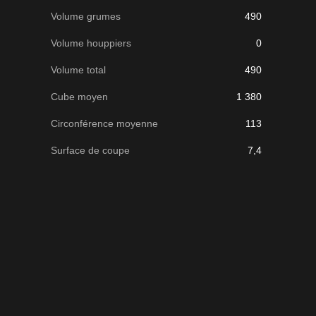
Volume grumes
490
Volume houppiers
0
Volume total
490
Cube moyen
1 380
Circonférence moyenne
113
Surface de coupe
7,4