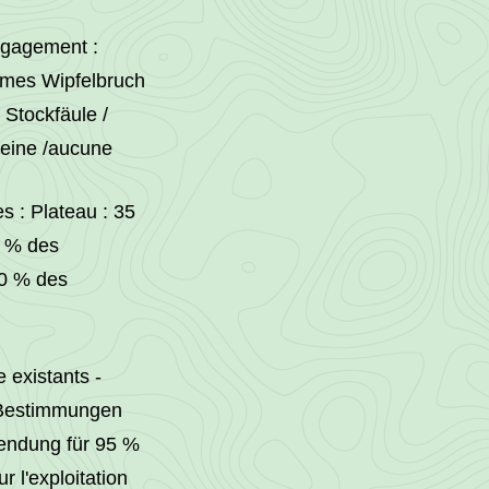
ngagement :
umes Wipfelbruch
 Stockfäule /
 keine /aucune
s : Plateau : 35
5 % des
 0 % des
existants -
n Bestimmungen
wendung für 95 %
 l'exploitation