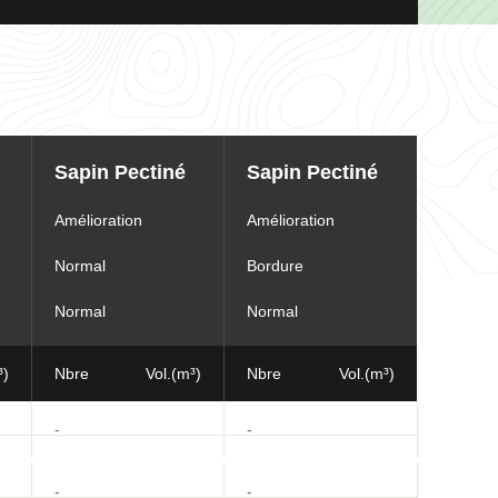
Sapin Pectiné
Sapin Pectiné
Amélioration
Amélioration
Normal
Bordure
Normal
Normal
³)
Nbre
Vol.(m³)
Nbre
Vol.(m³)
-
-
-
-