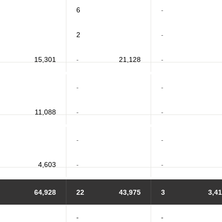
6
-
2
-
15,301
-
21,128
-
-
-
11,088
-
-
-
-
4,603
-
-
64,928
22
43,975
3
3,4
-
-