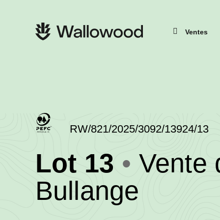
Passer
Passer
au
à
contenu
la
Navigation
de
navigation
principale
Ventes
la
principale
page
RW/821/2025/3092/13924/13
(RW/821
Lot 13
Vente
-
•
Bullange
Wallo