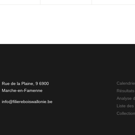
Calendrie
Rue de la Plaine, 9 6900
Marche-en-Famenne
Résultats
Analyse 
info@filiereboiswallonie.be
Liste des 
Collectio