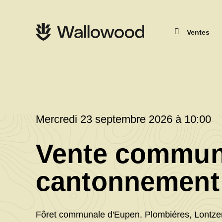
Passer
Passer
au
à
contenu
la
Navigation
de
navigation
principale
Ventes
la
principale
page
Mercredi 23 septembre 2026 à 10:00
Vente commun
cantonnement
Fôret communale d'Eupen, Plombiéres, Lontze