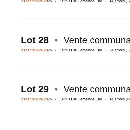
23 septembre 2026
Kelmis Die Gemeinde Cne
14 arbres (1
Aller
sur
Lot 28
Vente communa
23 septembre 2026
Kelmis Die Gemeinde Cne
64 arbres (1
Aller
sur
Lot 29
Vente communa
23 septembre 2026
Kelmis Die Gemeinde Cne
14 arbres (4
Aller
sur