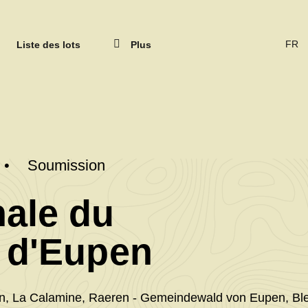
Ferme
Liste des lots
Plus
CHA
DE
LAN
(ACT
FRAN
Soumission
ale du
()
•
 d'Eupen
Wallowo
n, La Calamine, Raeren - Gemeindewald von Eupen, Ble