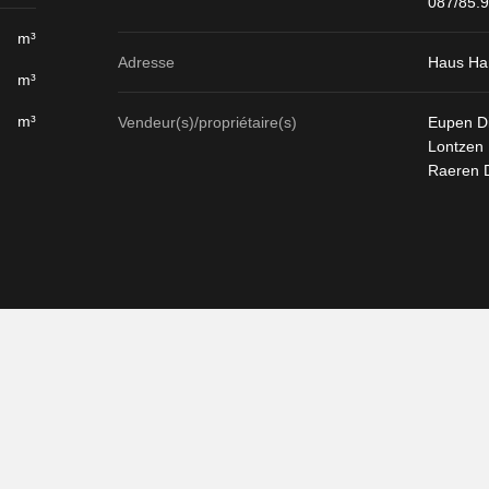
087/85.
m³
Adresse
Haus Har
m³
m³
Vendeur(s)/propriétaire(s)
Eupen Di
Lontzen
Raeren 