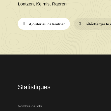
Lontzen, Kelmis, Raeren
Ajouter au calendrier
Télécharger le
Informations
sur
la
vente
Statistiques
Nombre de lots