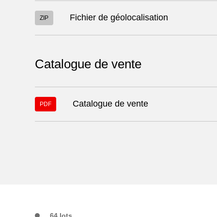
Télécharger
Fichier de géolocalisation
ZIP
le
fichier
"17384.zip"
Catalogue de vente
Télécharger
Catalogue de vente
PDF
le
fichier
"sales/catalogs/9b376272-
39ba-
4bcf-
9b79-
8a0178094029.pdf"
64 lots