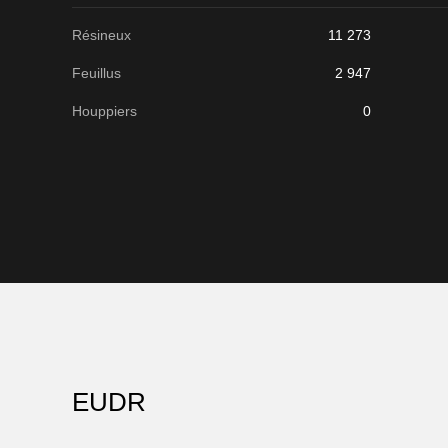
Résineux
11 273
Feuillus
2 947
Houppiers
0
EUDR