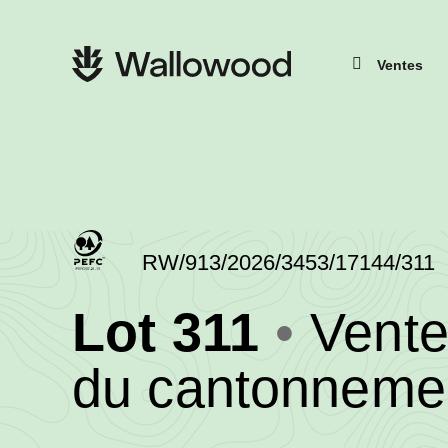
Passer
Passer
au
à
contenu
la
Navigation
de
navigation
principale
Ventes
la
principale
page
RW/913/2026/3453/17144/311
(RW/91
Lot 311
Vent
-
du cantonnemen