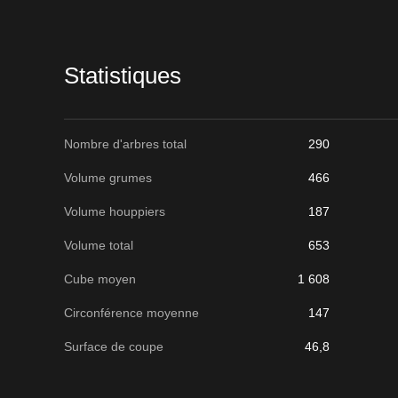
lot
Statistiques
Nombre d'arbres total
290
Volume grumes
466
Volume houppiers
187
Volume total
653
Cube moyen
1 608
Circonférence moyenne
147
Surface de coupe
46,8