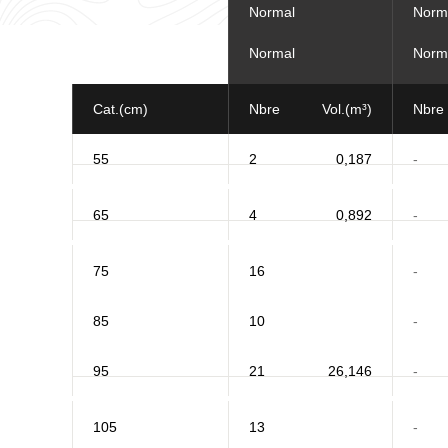
Normal
Norm
Normal
Norm
Cat.(cm)
Nbre
Vol.(m³)
Nbre
55
2
0,187
-
65
4
0,892
-
75
16
-
85
10
-
95
21
26,146
-
105
13
-