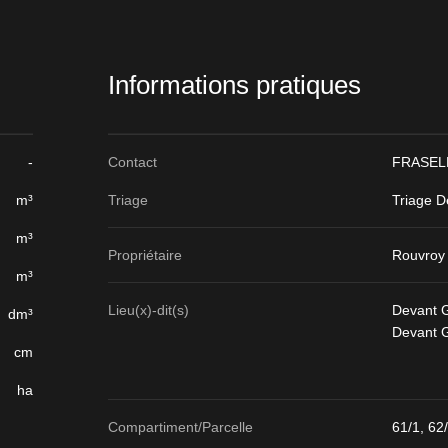
Informations pratiques
-
Contact
FRASELL
m³
Triage
Triage D
m³
Propriétaire
Rouvroy
m³
Lieu(x)-dit(s)
Devant G
dm³
Devant G
cm
ha
Compartiment/Parcelle
61/1, 62