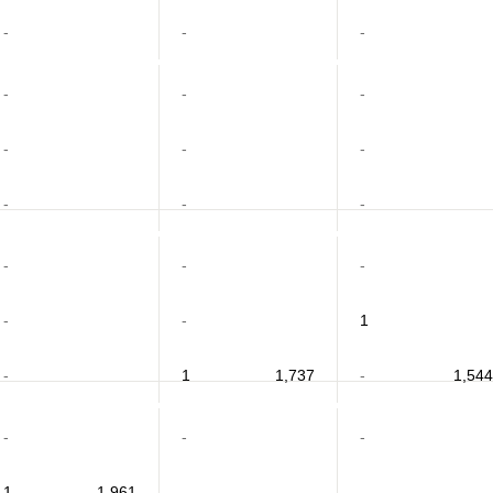
-
-
-
-
-
-
-
-
-
-
-
-
-
-
-
-
-
1
-
1
1,737
-
1,544
-
-
-
1
1,961
-
-