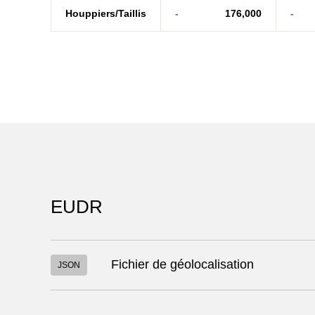
Houppiers/Taillis
-
176,000
-
EUDR
Télécharger
Fichier de géolocalisation
JSON
le
fichier
"913_2026_3453_1_311.json"