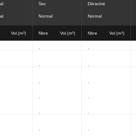
al
Sec
Déraciné
al
Normal
Normal
Vol.(m³)
Nbre
Vol.(m³)
Nbre
Vol.(m³)
-
-
-
-
-
-
-
-
-
-
-
-