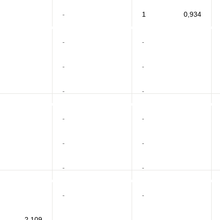
-
1
0,934
-
-
-
-
-
-
-
-
-
-
-
-
-
-
2,109
-
-