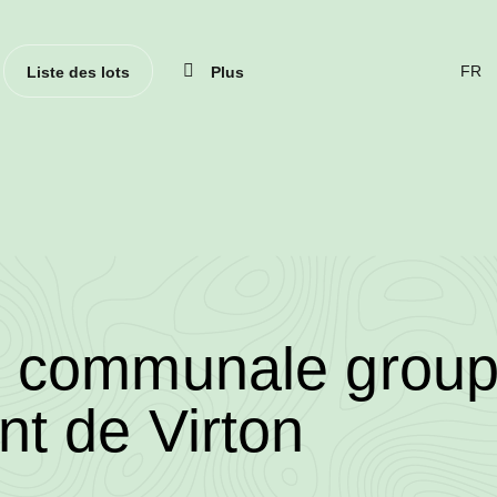
Ferme
Liste des lots
Plus
CHA
DE
LAN
(ACT
FRAN
3/2026/3453/17144
e communale grou
•
t de Virton
Wallo