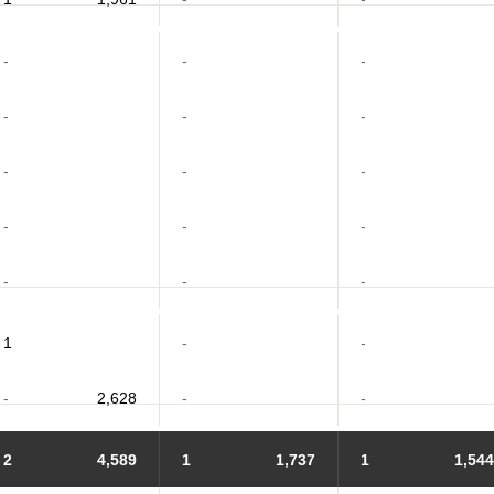
-
-
-
-
-
-
-
-
-
-
-
-
-
-
-
1
-
-
-
2,628
-
-
2
4,589
1
1,737
1
1,544