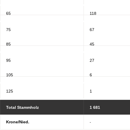
65
118
75
67
85
45
95
27
105
6
125
1
Total Stammholz
1 681
Krone/Nied.
-