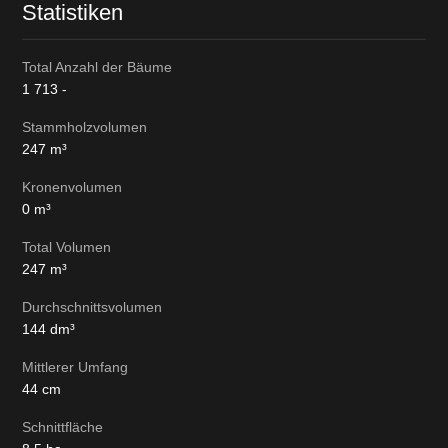
Statistiken
Total Anzahl der Bäume
1 713
-
Stammholzvolumen
247
m³
Kronenvolumen
0
m³
Total Volumen
247
m³
Durchschnittsvolumen
144
dm³
Mittlerer Umfang
44
cm
Schnittfläche