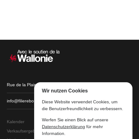
Sekundärnavigation
Rue de la Plaine, 9 6900 Marche-en-Famenne
Wir nutzen Cookies
info@filiereboiswallonie.be
Diese Website verwendet Cookies, um
die Benutzerfreundlichkeit zu verbessern.
Werfen Sie einen Blick auf unsere
Kalender
Über uns
Datenschutzerklärung
für mehr
Verkaufsergebnisse
Der wallonische
Information.
Wertholzlagerplatz