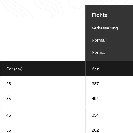
Informationstabelle
für
Fichte
das
Los
Verbesserung
Normal
Normal
Cat.(cm)
Anz.
25
387
35
494
45
334
55
202