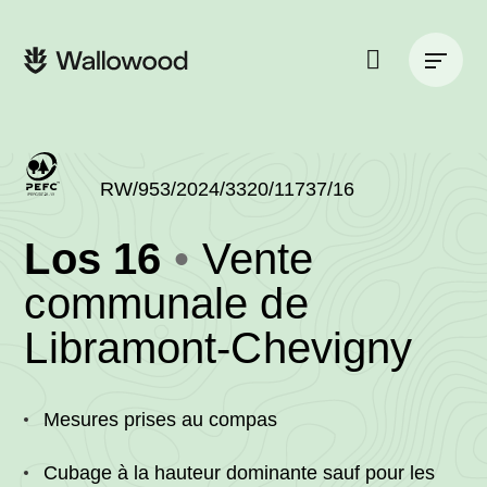
Zum
Zur
Seiteninhalt
Hauptnavigation
Hauptnavigation
springen
springen
Suche
auf
der
Website
RW/953/2024/3320/11737/16
(RW/953/2024/3
Los 16
Vente
-
communale de
•
Libramont-Chevigny
Wal
Mesures prises au compas
Cubage à la hauteur dominante sauf pour les