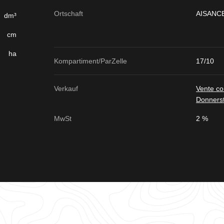
Ortschaft
AISANC
dm³
cm
ha
Kompartiment/ParZelle
17/10
Verkauf
Vente c
Donners
MwSt
2 %