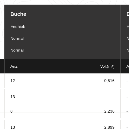
Buche
Endhieb
E
Normal
N
Normal
N
Anz.
Vol.(m³)
A
12
0,516
-
13
-
8
2,236
-
13
2,899
-