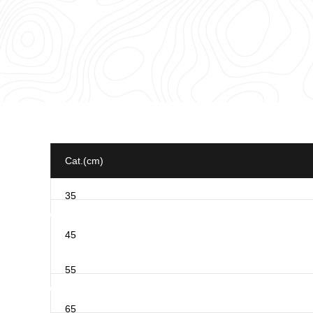
Informationstabelle
für
das
Los
Cat.(cm)
35
45
55
65