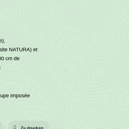
e),
t site NATURA) et
100 cm de
8
oupe imposée
Zu drucken