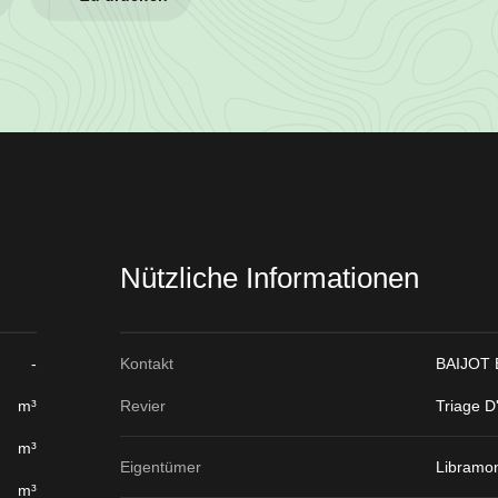
Nützliche Informationen
-
Kontakt
BAIJOT 
m³
Revier
Triage D
m³
Eigentümer
Libramo
m³