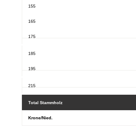
155
165
175
185
195
215
Total Stammholz
Krone/Nied.