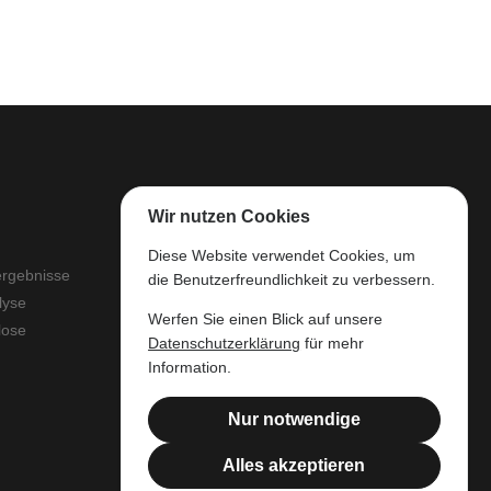
Wir nutzen Cookies
Der wallonische
Diese Website verwendet Cookies, um
Wertholzlagerplatz
ergebnisse
die Benutzerfreundlichkeit zu verbessern.
Rechtliche Ressourcen
lyse
Werfen Sie einen Blick auf unsere
Juristensprache
lose
Datenschutzerklärung
für mehr
Filière Bois Wallonie
Information.
Nur notwendige
Alles akzeptieren