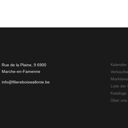
Kalender
Rue de la Plaine, 9 6900
Marche-en-Famenne
Verkaufs
Marktana
info@filiereboiswallonie.be
Liste der 
Kataloge
Über uns