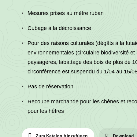
Mesures prises au mètre ruban
Cubage à la décroissance
Pour des raisons culturales (dégâts à la futai
environnementales (circulaire biodiversité e
paysagères, labattage des bois de plus de 
circonférence est suspendu du 1/04 au 15/0
Pas de réservation
Recoupe marchande pour les chênes et rec
pour les hêtres
Zum Katalog hinzufügen
Download