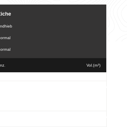
Eiche
ndhieb
ormal
ormal
nz.
Vol.(m³)