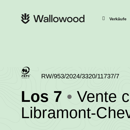
Zum
Zur
Seiteninhalt
Hauptnavigation
springen
springen
Hauptnavigation
Verkäufe
RW/953/2024/3320/11737/7
(RW/953/
Los 7
Vente 
-
Libramont-Che