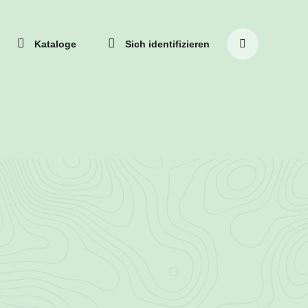
ßen
Kataloge
Sich identifizieren
ACHE
ERN
Suche
ZEIT:
SCH)
auf
der
Website
7)