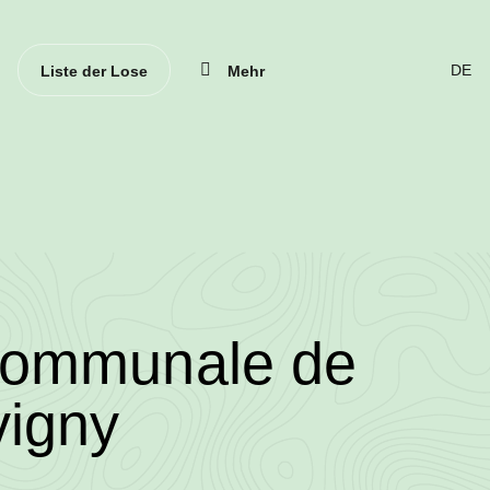
Schlie
Liste der Lose
Mehr
SPR
ÄND
(DER
DEUT
2024/3320/11737/
communale de
•
vigny
Wallowood