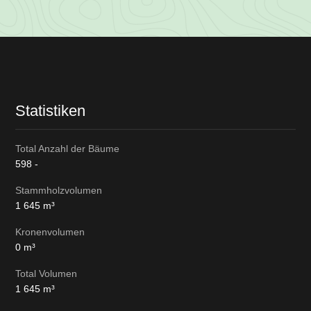
Losinformationen
Statistiken
Total Anzahl der Bäume
598
-
Stammholzvolumen
1 645
m³
Kronenvolumen
0
m³
Total Volumen
1 645
m³