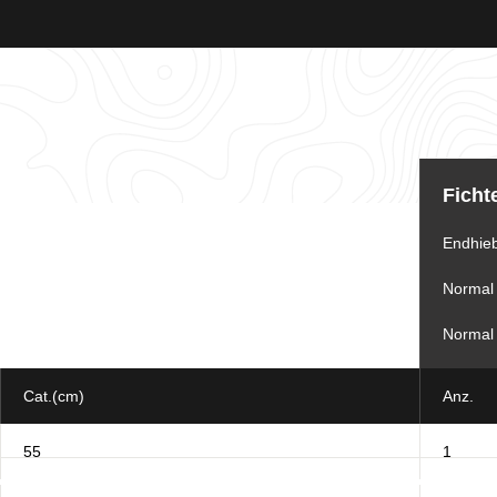
Informationstabelle
für
Ficht
das
Los
Endhie
Normal
Normal
Cat.(cm)
Anz.
55
1