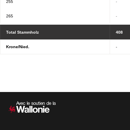
255
-
265
-
Total Stammholz
408
Krone/Nied.
-
Sekundärnavigation