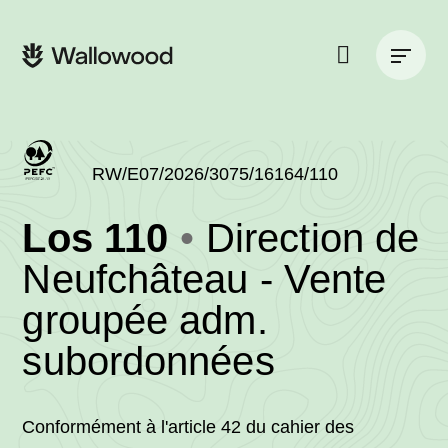
Zum
Zur
Seiteninhalt
Hauptnavigation
Hauptnavigation
springen
springen
Suche
auf
der
Website
RW/E07/2026/3075/16164/110
(RW/E07/2026/
Los 110
Direction de
-
Neufchâteau - Vente
groupée adm.
•
subordonnées
Wallowo
Conformément à l'article 42 du cahier des