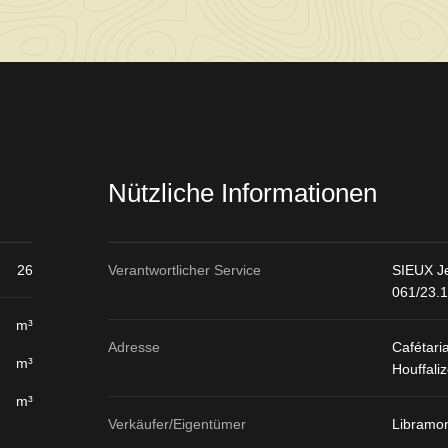
Nützliche Informationen
26
Verantwortlicher Service
SIEUX Je
061/23.
m³
Adresse
Cafétari
m³
Houffali
m³
Verkäufer/Eigentümer
Libramo