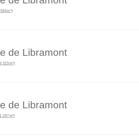
 564m³)
e de Libramont
3 315m³)
e de Libramont
1 297m³)