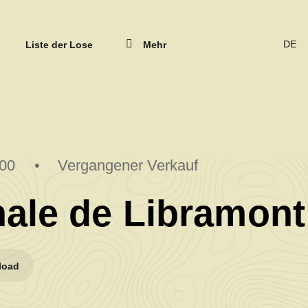
Schlie
Liste der Lose
Mehr
SPR
ÄND
(DER
DEUT
:00
Vergangener Verkauf
ale de Libramont
load