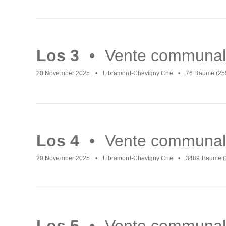
Mach
weiter
Los 3
Vente communal
20 November 2025
Libramont-Chevigny Cne
76 Bäume (25
Mach
weiter
Los 4
Vente communal
20 November 2025
Libramont-Chevigny Cne
3489 Bäume (
Mach
weiter
Los 5
Vente communal