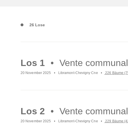
26 Lose
Mach
weiter
Los 1
Vente communal
20 November 2025
Libramont-Chevigny Cne
226 Bäume (7
Mach
weiter
Los 2
Vente communal
20 November 2025
Libramont-Chevigny Cne
229 Bäume (4