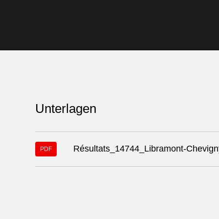
Unterlagen
Download-
Résultats_14744_Libramont-Chevign
PDF
Datei
"14744-
resultats-
14744-
libramont-
chevigny.pdf"