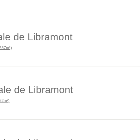
le de Libramont
587m³)
le de Libramont
22m³)