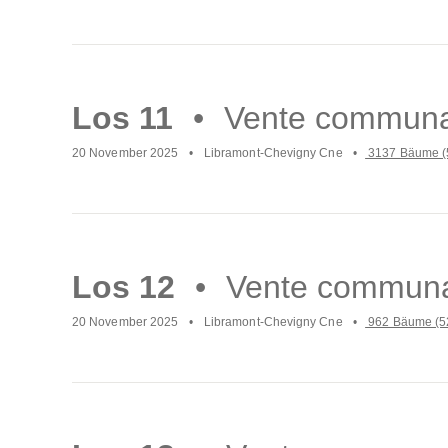
Mach
weiter
Los 11
Vente communa
20 November 2025
Libramont-Chevigny Cne
3137 Bäume (
Mach
weiter
Los 12
Vente communa
20 November 2025
Libramont-Chevigny Cne
962 Bäume (5
Mach
weiter