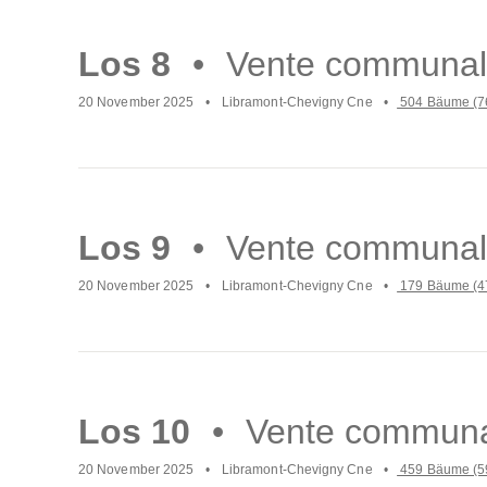
weiter
Los 8
Vente communal
20 November 2025
Libramont-Chevigny Cne
504 Bäume (7
Mach
weiter
Los 9
Vente communal
20 November 2025
Libramont-Chevigny Cne
179 Bäume (4
Mach
weiter
Los 10
Vente communa
20 November 2025
Libramont-Chevigny Cne
459 Bäume (5