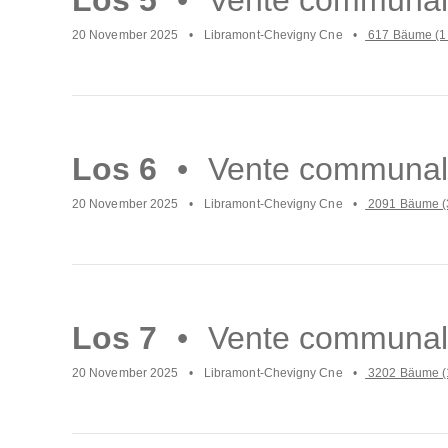
20 November 2025
Libramont-Chevigny Cne
617 Bäume (1
Mach
weiter
Los 6
Vente communal
20 November 2025
Libramont-Chevigny Cne
2091 Bäume (
Mach
weiter
Los 7
Vente communal
20 November 2025
Libramont-Chevigny Cne
3202 Bäume (
Mach